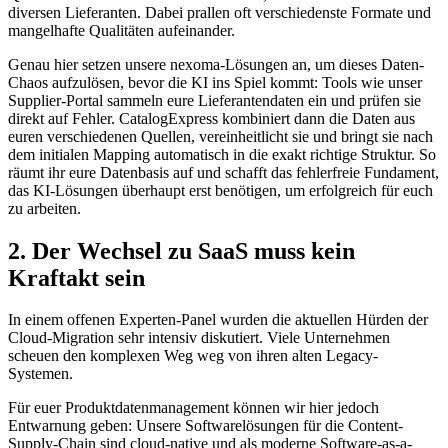
diversen Lieferanten. Dabei prallen oft verschiedenste Formate und
mangelhafte Qualitäten aufeinander.
Genau hier setzen unsere nexoma-Lösungen an, um dieses Daten-
Chaos aufzulösen, bevor die KI ins Spiel kommt: Tools wie unser
Supplier-Portal sammeln eure Lieferantendaten ein und prüfen sie
direkt auf Fehler. CatalogExpress kombiniert dann die Daten aus
euren verschiedenen Quellen, vereinheitlicht sie und bringt sie nach
dem initialen Mapping automatisch in die exakt richtige Struktur. So
räumt ihr eure Datenbasis auf und schafft das fehlerfreie Fundament,
das KI-Lösungen überhaupt erst benötigen, um erfolgreich für euch
zu arbeiten.
2. Der Wechsel zu SaaS muss kein
Kraftakt sein
In einem offenen Experten-Panel wurden die aktuellen Hürden der
Cloud-Migration sehr intensiv diskutiert. Viele Unternehmen
scheuen den komplexen Weg weg von ihren alten Legacy-
Systemen.
Für euer Produktdatenmanagement können wir hier jedoch
Entwarnung geben: Unsere Softwarelösungen für die Content-
Supply-Chain sind cloud-native und als moderne Software-as-a-