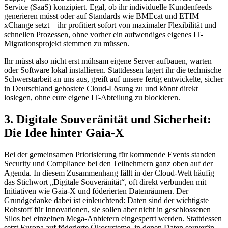
Service (SaaS) konzipiert. Egal, ob ihr individuelle Kundenfeeds
generieren müsst oder auf Standards wie BMEcat und ETIM
xChange setzt – ihr profitiert sofort von maximaler Flexibilität und
schnellen Prozessen, ohne vorher ein aufwendiges eigenes IT-
Migrationsprojekt stemmen zu müssen.
Ihr müsst also nicht erst mühsam eigene Server aufbauen, warten
oder Software lokal installieren. Stattdessen lagert ihr die technische
Schwerstarbeit an uns aus, greift auf unsere fertig entwickelte, sicher
in Deutschland gehostete Cloud-Lösung zu und könnt direkt
loslegen, ohne eure eigene IT-Abteilung zu blockieren.
3. Digitale Souveränität und Sicherheit:
Die Idee hinter Gaia-X
Bei der gemeinsamen Priorisierung für kommende Events standen
Security und Compliance bei den Teilnehmern ganz oben auf der
Agenda. In diesem Zusammenhang fällt in der Cloud-Welt häufig
das Stichwort „Digitale Souveränität“, oft direkt verbunden mit
Initiativen wie Gaia-X und föderierten Datenräumen. Der
Grundgedanke dabei ist einleuchtend: Daten sind der wichtigste
Rohstoff für Innovationen, sie sollen aber nicht in geschlossenen
Silos bei einzelnen Mega-Anbietern eingesperrt werden. Stattdessen
setzt Europa auf föderierte Ökosysteme, in denen Daten souverän