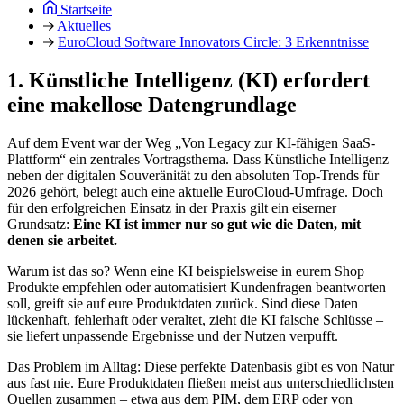
Startseite
Aktuelles
EuroCloud Software Innovators Circle: 3 Erkenntnisse
1. Künstliche Intelligenz (KI) erfordert
eine makellose Datengrundlage
Auf dem Event war der Weg „Von Legacy zur KI-fähigen SaaS-
Plattform“ ein zentrales Vortragsthema. Dass Künstliche Intelligenz
neben der digitalen Souveränität zu den absoluten Top-Trends für
2026 gehört, belegt auch eine aktuelle EuroCloud-Umfrage. Doch
für den erfolgreichen Einsatz in der Praxis gilt ein eiserner
Grundsatz:
Eine KI ist immer nur so gut wie die Daten, mit
denen sie arbeitet.
Warum ist das so? Wenn eine KI beispielsweise in eurem Shop
Produkte empfehlen oder automatisiert Kundenfragen beantworten
soll, greift sie auf eure Produktdaten zurück. Sind diese Daten
lückenhaft, fehlerhaft oder veraltet, zieht die KI falsche Schlüsse –
sie liefert unpassende Ergebnisse und der Nutzen verpufft.
Das Problem im Alltag: Diese perfekte Datenbasis gibt es von Natur
aus fast nie. Eure Produktdaten fließen meist aus unterschiedlichsten
Quellen zusammen – etwa aus dem PIM, dem ERP oder von