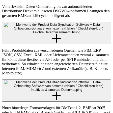
Vom flexiblen Daten-Onboarding bis zur automatisierten
Distribution: Deckt mit unseren DSGVO-konformen Lösungen den
gesamten BMEcat-Lifecycle intelligent ab.
Leichte Daten­zusammen­führung
Führt Produktdaten aus verschiedenen Quellen wie PIM, ERP,
JSON, CSV, Excel, XML oder Lieferantendaten zentral zusammen.
Ihr könnt diese flexibel via API oder per SFTP anbinden und dann
verheiraten. So erhaltet ihr einen angereicherten Datensatz für eure
internen (PIM, MDM etc.) und externen Zielkanäle (z. B. Kunden,
Marktplätze).
Intuitives & smartes Datenmapping
Nutzt hinterlegte Formatvorlagen für BMEcat 1.2, BMEcat 2005
oder ETIM BMEcat (z. B. nach Guidelines 4.0.3. & 5.0) und mappt