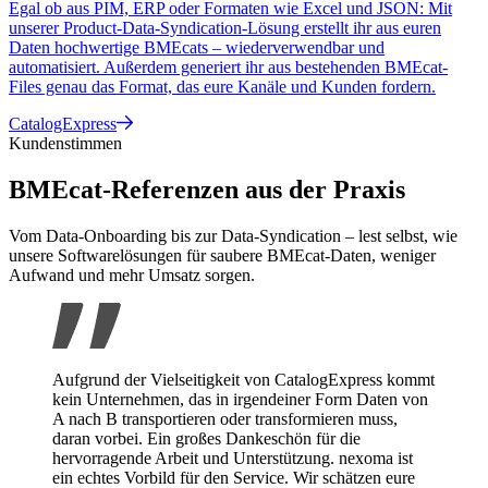
Egal ob aus PIM, ERP oder Formaten wie Excel und JSON: Mit
unserer Product-Data-Syndication-Lösung erstellt ihr aus euren
Daten hochwertige BMEcats – wiederverwendbar und
automatisiert. Außerdem generiert ihr aus bestehenden BMEcat-
Files genau das Format, das eure Kanäle und Kunden fordern.
CatalogExpress
Kundenstimmen
BMEcat-Referenzen aus der Praxis
Vom Data-Onboarding bis zur Data-Syndication – lest selbst, wie
unsere Softwarelösungen für saubere BMEcat-Daten, weniger
Aufwand und mehr Umsatz sorgen.
Aufgrund der Vielseitigkeit von CatalogExpress kommt
kein Unternehmen, das in irgendeiner Form Daten von
A nach B transportieren oder transformieren muss,
daran vorbei. Ein großes Dankeschön für die
hervorragende Arbeit und Unterstützung. nexoma ist
ein echtes Vorbild für den Service. Wir schätzen eure